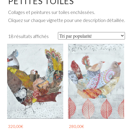
PETITES TOILES
Collages et peintures sur toiles enchâssées.
Cliquez sur chaque vignette pour une description détaillée.
Trié
18 résultats affichés
par
popularité
320,00
€
280,00
€