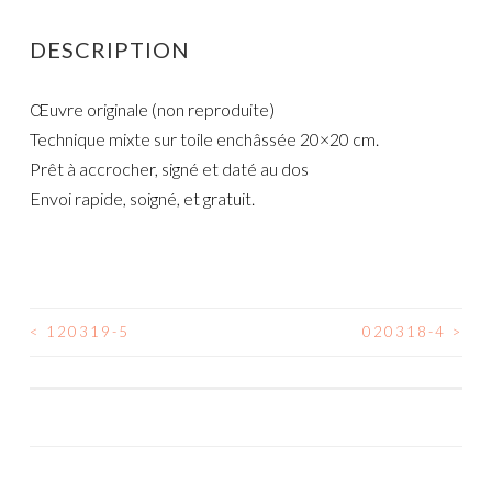
DESCRIPTION
Œuvre originale (non reproduite)
Technique mixte sur toile enchâssée 20×20 cm.
Prêt à accrocher, signé et daté au dos
Envoi rapide, soigné, et gratuit.
<
120319-5
020318-4
>
NAVIGATION
DES
ARTICLES