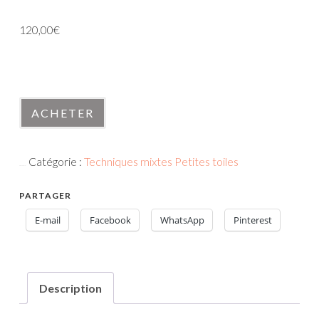
120,00
€
En stock
quantité
ACHETER
de
120319-
Catégorie :
Techniques mixtes Petites toiles
4
UGS :
120319-4
PARTAGER
E-mail
Facebook
WhatsApp
Pinterest
Description