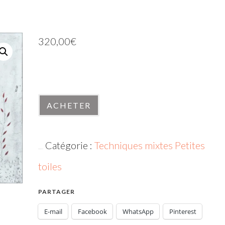
320,00
€
En stock
quantité
ACHETER
de
090724-
Catégorie :
Techniques mixtes Petites
2
UGS :
090724-2
toiles
PARTAGER
E-mail
Facebook
WhatsApp
Pinterest