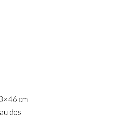
 33×46 cm
 au dos
.