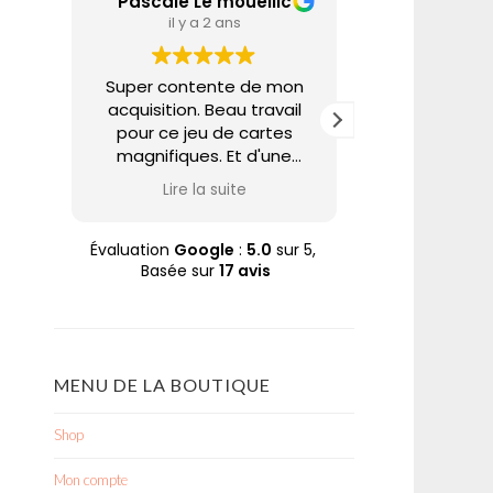
Pascale Le mouellic
Annie A
il y a 2 ans
il y a 
Super contente de mon
Nabarus uti
acquisition. Beau travail
techniques 
pour ce jeu de cartes
pour partage
magnifiques. Et d'une
un univers tr
rapidité d'expédition. Trop
et poétique. 
Lire la suite
Lire la
bien. Merci Nabaru
sur son site 
Pascale
à des prix ab
quoi se faire p
Évaluation
Google
:
5.0
sur 5,
Basée sur
17 avis
plaisir à ce
aime. A cela
soin apporté à
commande dan
enveloppe
MENU DE LA BOUTIQUE
Merci N
Shop
Mon compte