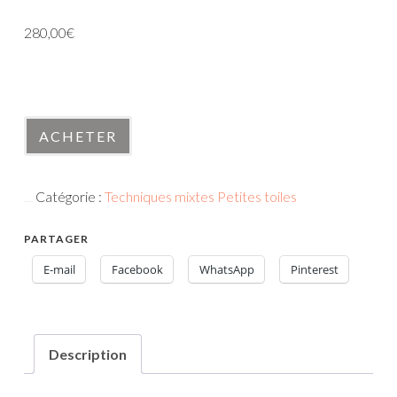
280,00
€
En stock
quantité
ACHETER
de
210613-
Catégorie :
Techniques mixtes Petites toiles
1
UGS :
210613-1
PARTAGER
E-mail
Facebook
WhatsApp
Pinterest
Description