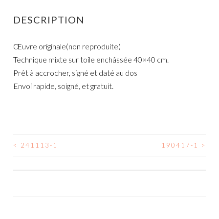
DESCRIPTION
Œuvre originale(non reproduite)
Technique mixte sur toile enchâssée 40×40 cm.
Prêt à accrocher, signé et daté au dos
Envoi rapide, soigné, et gratuit.
<
241113-1
190417-1
>
NAVIGATION
DES
ARTICLES