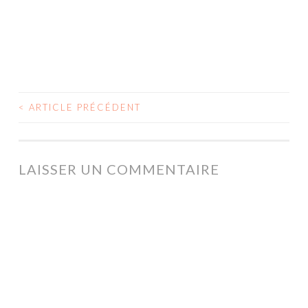
<
ARTICLE PRÉCÉDENT
NAVIGATION
DES
ARTICLES
LAISSER UN COMMENTAIRE