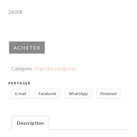
24,00
€
En stock
quantité
ACHETER
de
Alchimie
Catégorie :
Pop-Ups Linogravés
UGS :
alchimie
PARTAGER
E-mail
Facebook
WhatsApp
Pinterest
Description