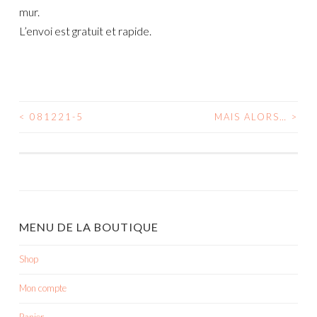
mur.
L’envoi est gratuit et rapide.
<
081221-5
MAIS ALORS…
>
NAVIGATION
DES
ARTICLES
MENU DE LA BOUTIQUE
Shop
Mon compte
Panier