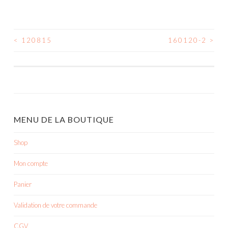
<
120815
160120-2
>
NAVIGATION
DES
ARTICLES
MENU DE LA BOUTIQUE
Shop
Mon compte
Panier
Validation de votre commande
CGV