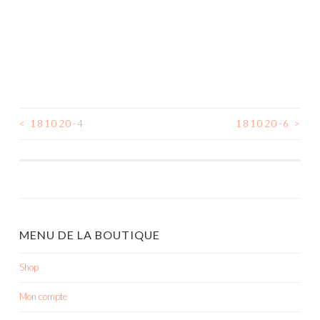
<
181020-4
181020-6
>
NAVIGATION
DES
ARTICLES
MENU DE LA BOUTIQUE
Shop
Mon compte