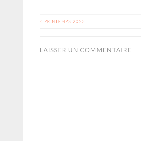
<
PRINTEMPS 2023
NAVIGATION
DES
LAISSER UN COMMENTAIRE
ARTICLES