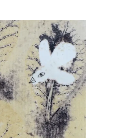
Pascale Le mouelli
il y a 2 ans
Super contente de 
acquisition. Beau trav
pour ce jeu de cart
magnifiques. Et d'u
rapidité d'expédition. 
Lire la suite
bien. Merci Nabaru
Pascale