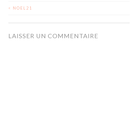
<
NOEL21
NAVIGATION
DES
ARTICLES
LAISSER UN COMMENTAIRE