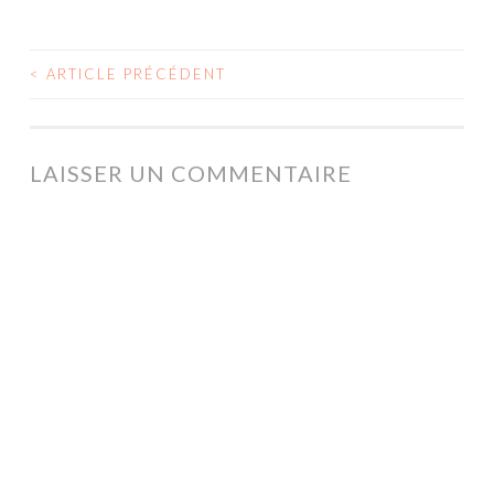
<
ARTICLE PRÉCÉDENT
NAVIGATION
DES
ARTICLES
LAISSER UN COMMENTAIRE