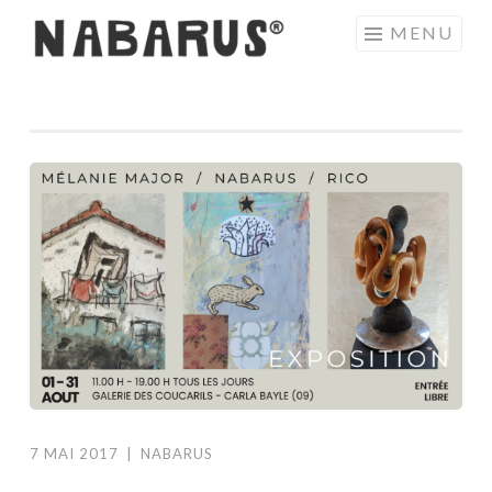
Aller
MENU
au
contenu
principal
7 MAI 2017
|
NABARUS