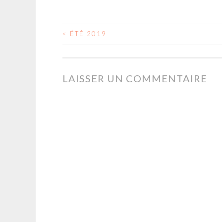
<
ÉTÉ 2019
NAVIGATION
DES
LAISSER UN COMMENTAIRE
ARTICLES