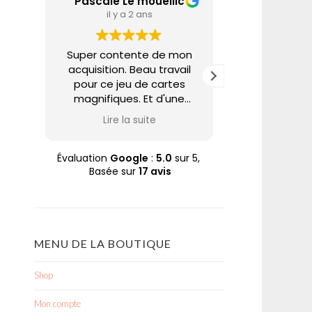
Pascale Le mouellic
Annie A
il y a 2 ans
il y a 
Super contente de mon
Nabarus uti
acquisition. Beau travail
techniques 
pour ce jeu de cartes
pour partage
magnifiques. Et d'une
un univers tr
rapidité d'expédition. Trop
et poétique. 
Lire la suite
Lire la
bien. Merci Nabaru
sur son site 
Pascale
à des prix ab
quoi se faire p
Évaluation
Google
:
5.0
sur 5,
Basée sur
17 avis
plaisir à ce
aime. A cela
soin apporté à
commande dan
enveloppe
MENU DE LA BOUTIQUE
Merci N
Shop
Mon compte