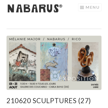
Aller
MENU
au
contenu
principal
210620 SCULPTURES (27)