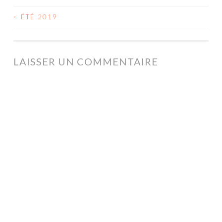
<
ÉTÉ 2019
NAVIGATION
DES
ARTICLES
LAISSER UN COMMENTAIRE