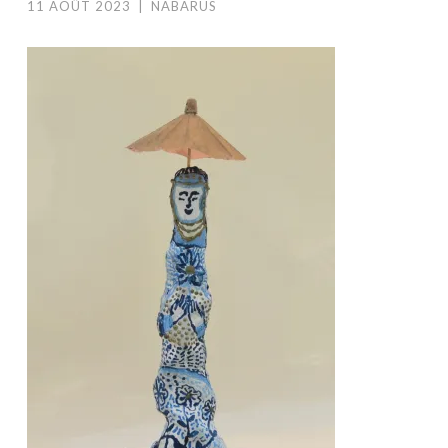
11 AOÛT 2023
|
NABARUS