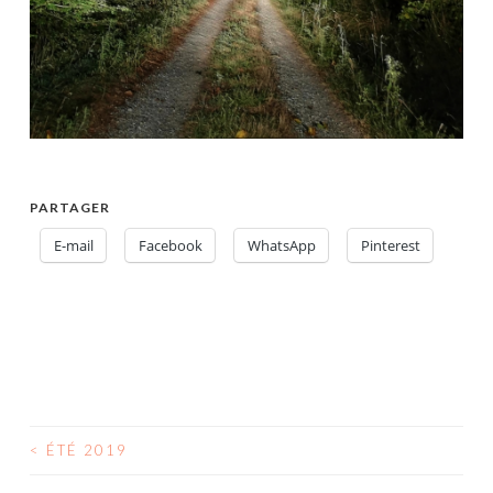
PARTAGER
E-mail
Facebook
WhatsApp
Pinterest
<
ÉTÉ 2019
NAVIGATION