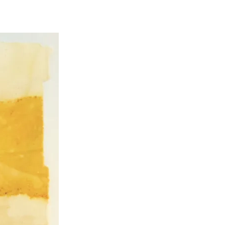
Pascale Le mouellic
Annie Alquier
il y a 2 ans
il y a 2 ans
Super contente de mon
Nabarus utilisent de
acquisition. Beau travail
techniques différent
pour ce jeu de cartes
pour partager avec n
magnifiques. Et d'une
un univers très person
rapidité d'expédition. Trop
et poétique. Elle prop
Lire la suite
Lire la suite
bien. Merci Nabaru
sur son site des créat
Pascale
à des prix abordables,
quoi se faire plaisir et 
plaisir à ceux que l’
aime. A cela s’ajoute
soin apporté à l’envoi 
commande dans une j
enveloppe décorée
Merci Nabarus!