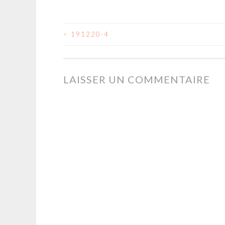
<
191220-4
NAVIGATION
DES
LAISSER UN COMMENTAIRE
ARTICLES