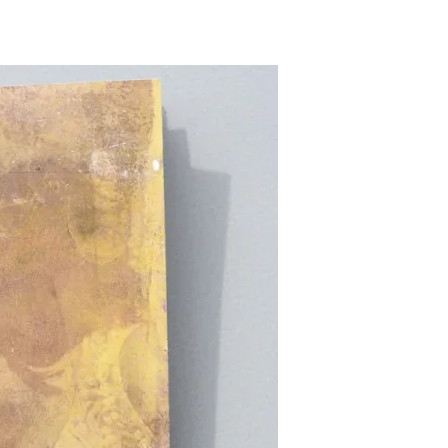
Pascale Le mouellic
Annie Alquier
il y a 2 ans
il y a 2 ans
Super contente de mon
Nabarus utilisent de
acquisition. Beau travail
techniques différent
pour ce jeu de cartes
pour partager avec n
magnifiques. Et d'une
un univers très person
rapidité d'expédition. Trop
et poétique. Elle prop
Lire la suite
Lire la suite
bien. Merci Nabaru
sur son site des créat
Pascale
à des prix abordables,
quoi se faire plaisir et 
plaisir à ceux que l’
aime. A cela s’ajoute
soin apporté à l’envoi 
commande dans une j
enveloppe décorée
Merci Nabarus!