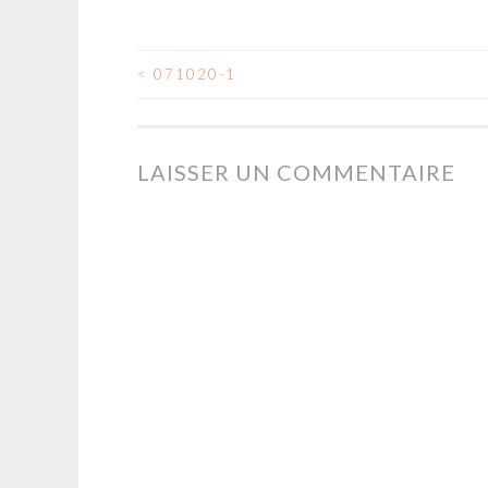
<
071020-1
NAVIGATION
DES
LAISSER UN COMMENTAIRE
ARTICLES