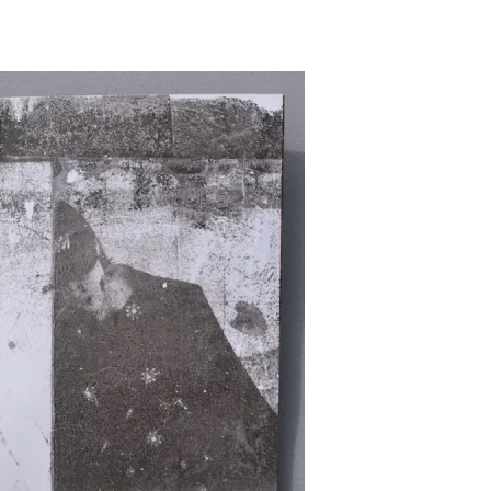
Pascale Le mouellic
Annie Alquier
il y a 2 ans
il y a 2 ans
Super contente de mon
Nabarus utilisent de
acquisition. Beau travail
techniques différent
pour ce jeu de cartes
pour partager avec n
magnifiques. Et d'une
un univers très person
rapidité d'expédition. Trop
et poétique. Elle prop
Lire la suite
Lire la suite
bien. Merci Nabaru
sur son site des créat
Pascale
à des prix abordables,
quoi se faire plaisir et 
plaisir à ceux que l’
aime. A cela s’ajoute
soin apporté à l’envoi 
commande dans une j
enveloppe décorée
Merci Nabarus!