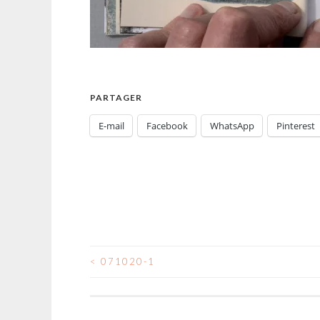
PARTAGER
E-mail
Facebook
WhatsApp
Pinterest
<
071020-1
NAVIGATION
DES