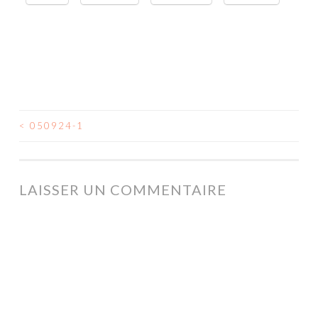
<
050924-1
NAVIGATION
DES
ARTICLES
LAISSER UN COMMENTAIRE