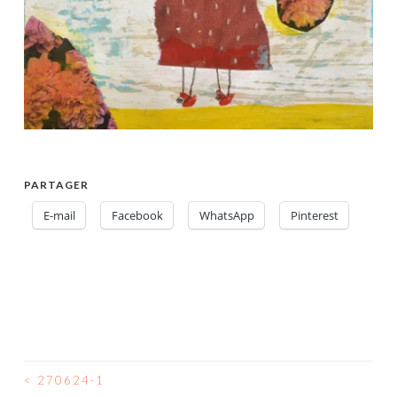
PARTAGER
E-mail
Facebook
WhatsApp
Pinterest
<
270624-1
NAVIGATION