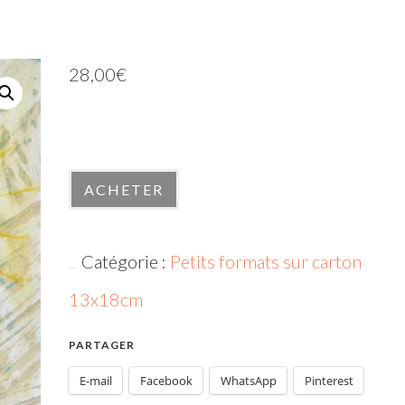
28,00
€
En stock
quantité
ACHETER
de
270624-
Catégorie :
Petits formats sur carton
1
UGS :
270624-1
13x18cm
PARTAGER
E-mail
Facebook
WhatsApp
Pinterest