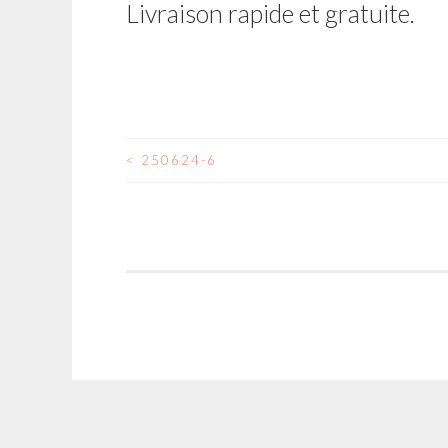
Livraison rapide et gratuite.
<
250624-6
NAVIGATION
DES
ARTICLES