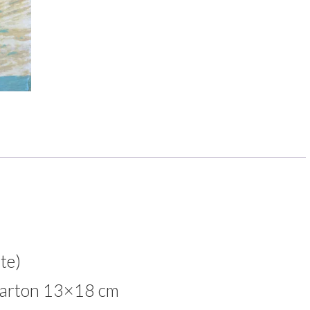
te)
 carton 13×18 cm