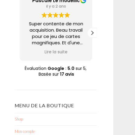
Pascale Le mouellic
Annie A
il y a 2 ans
il y a 
Super contente de mon
Nabarus uti
acquisition. Beau travail
techniques 
pour ce jeu de cartes
pour partage
magnifiques. Et d'une
un univers tr
rapidité d'expédition. Trop
et poétique. 
Lire la suite
Lire la
bien. Merci Nabaru
sur son site 
Pascale
à des prix ab
quoi se faire p
Évaluation
Google
:
5.0
sur 5,
Basée sur
17 avis
plaisir à ce
aime. A cela
soin apporté à
commande dan
enveloppe
MENU DE LA BOUTIQUE
Merci N
Shop
Mon compte