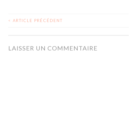
<
ARTICLE PRÉCÉDENT
NAVIGATION
DES
ARTICLES
LAISSER UN COMMENTAIRE