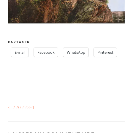
PARTAGER
E-mail
Facebook
WhatsApp
Pinterest
<
220223-1
NAVIGATION
DES