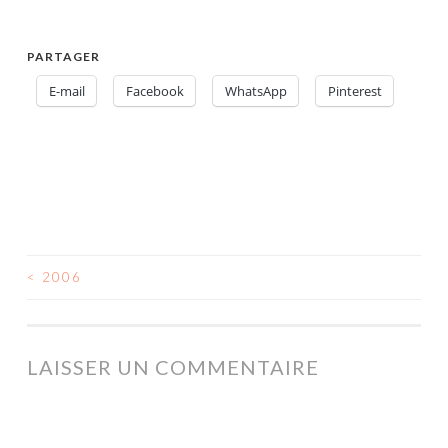
PARTAGER
E-mail
Facebook
WhatsApp
Pinterest
<
2006
NAVIGATION
DES
ARTICLES
LAISSER UN COMMENTAIRE