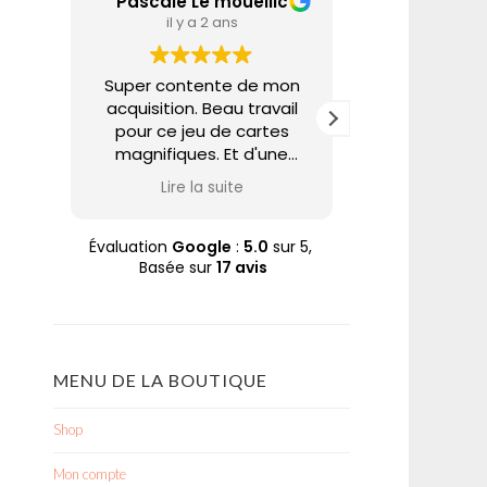
Pascale Le mouellic
Annie A
il y a 2 ans
il y a 
Super contente de mon
Nabarus uti
acquisition. Beau travail
techniques 
pour ce jeu de cartes
pour partage
magnifiques. Et d'une
un univers tr
rapidité d'expédition. Trop
et poétique. 
Lire la suite
Lire la
bien. Merci Nabaru
sur son site 
Pascale
à des prix ab
quoi se faire p
Évaluation
Google
:
5.0
sur 5,
Basée sur
17 avis
plaisir à ce
aime. A cela
soin apporté à
commande dan
enveloppe
MENU DE LA BOUTIQUE
Merci N
Shop
Mon compte