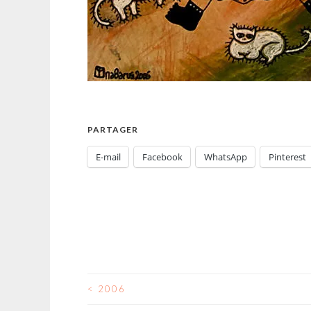
PARTAGER
E-mail
Facebook
WhatsApp
Pinterest
<
2006
NAVIGATION