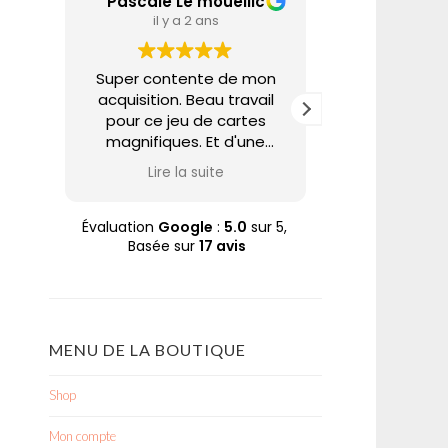
Pascale Le mouellic
Annie A
il y a 2 ans
il y a 
Super contente de mon
Nabarus uti
acquisition. Beau travail
techniques 
pour ce jeu de cartes
pour partage
magnifiques. Et d'une
un univers tr
rapidité d'expédition. Trop
et poétique. 
Lire la suite
Lire la
bien. Merci Nabaru
sur son site 
Pascale
à des prix ab
quoi se faire p
Évaluation
Google
:
5.0
sur 5,
Basée sur
17 avis
plaisir à ce
aime. A cela
soin apporté à
commande dan
enveloppe
MENU DE LA BOUTIQUE
Merci N
Shop
Mon compte