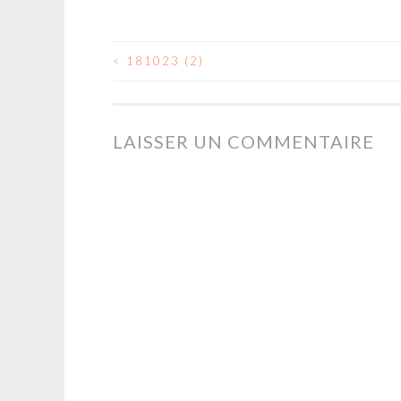
<
181023 (2)
NAVIGATION
DES
LAISSER UN COMMENTAIRE
ARTICLES