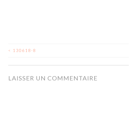
<
130618-8
NAVIGATION
DES
ARTICLES
LAISSER UN COMMENTAIRE