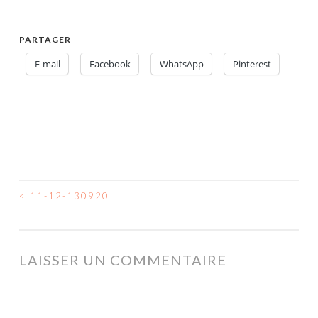
PARTAGER
E-mail
Facebook
WhatsApp
Pinterest
<
11-12-130920
NAVIGATION
DES
ARTICLES
LAISSER UN COMMENTAIRE