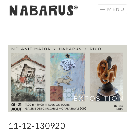
Aller
MENU
au
contenu
principal
11-12-130920