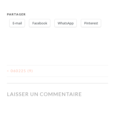
PARTAGER
E-mail
Facebook
WhatsApp
Pinterest
<
060225 (9)
NAVIGATION
DES
ARTICLES
LAISSER UN COMMENTAIRE