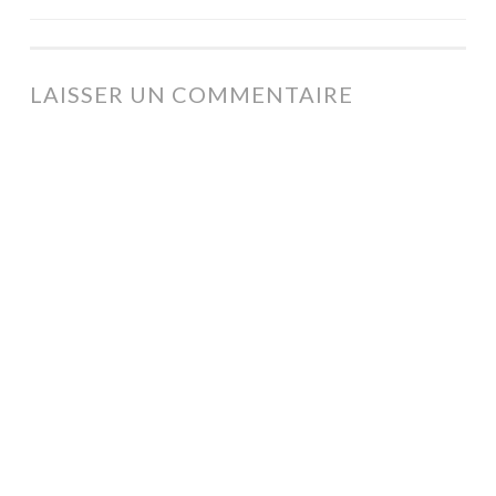
NAVIGATION
DES
ARTICLES
LAISSER UN COMMENTAIRE