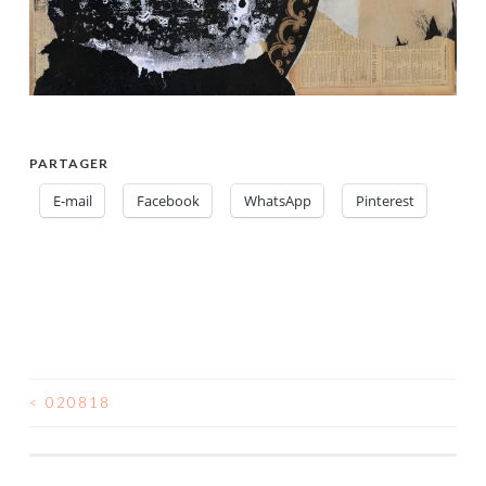
PARTAGER
E-mail
Facebook
WhatsApp
Pinterest
<
020818
NAVIGATION
DES