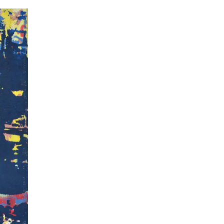
Pascale Le mouellic
Annie Alquier
il y a 2 ans
il y a 2 ans
Super contente de mon
Nabarus utilisent de
acquisition. Beau travail
techniques différent
pour ce jeu de cartes
pour partager avec n
magnifiques. Et d'une
un univers très person
rapidité d'expédition. Trop
et poétique. Elle prop
Lire la suite
Lire la suite
bien. Merci Nabaru
sur son site des créat
Pascale
à des prix abordables,
quoi se faire plaisir et 
plaisir à ceux que l’
aime. A cela s’ajoute
soin apporté à l’envoi 
commande dans une j
enveloppe décorée
Merci Nabarus!