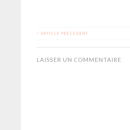
<
ARTICLE PRÉCÉDENT
NAVIGATION
DES
LAISSER UN COMMENTAIRE
ARTICLES