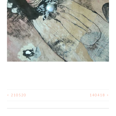
<
210520
140418
>
NAVIGATION
DES