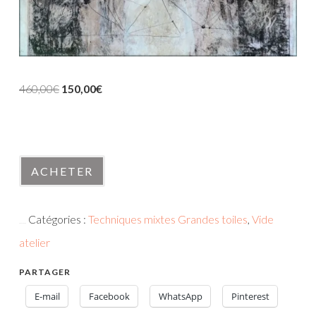
Le
Le
460,00
€
150,00
€
prix
prix
initial
actuel
En stock
était :
est :
quantité
460,00€.
150,00€.
ACHETER
de
210620-
Catégories :
Techniques mixtes Grandes toiles
,
Vide
5
UGS :
210620-5
atelier
PARTAGER
E-mail
Facebook
WhatsApp
Pinterest