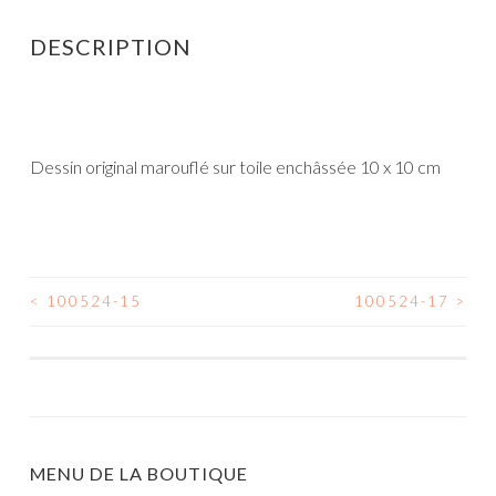
DESCRIPTION
Dessin original marouflé sur toile enchâssée 10 x 10 cm
<
100524-15
100524-17
>
NAVIGATION
DES
ARTICLES
MENU DE LA BOUTIQUE