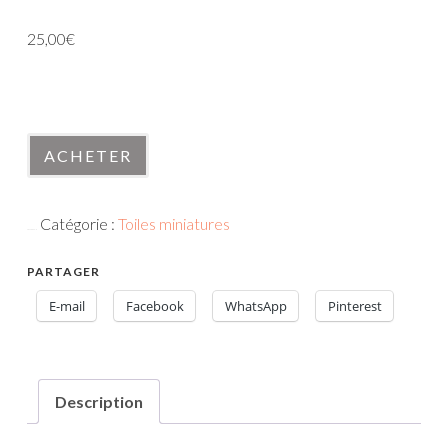
25,00
€
En stock
quantité
ACHETER
de
100524-
Catégorie :
Toiles miniatures
3
UGS :
100524-3
PARTAGER
E-mail
Facebook
WhatsApp
Pinterest
Description