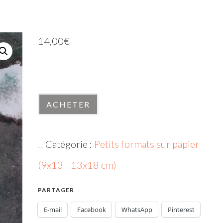
14,00
€
En stock
quantité
ACHETER
de
061020-
Catégorie :
Petits formats sur papier
11
UGS :
061020-11
(9x13 - 13x18 cm)
PARTAGER
E-mail
Facebook
WhatsApp
Pinterest