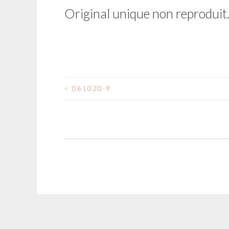
Original unique non reproduit
<
061020-9
NAVIGATION
DES
ARTICLES