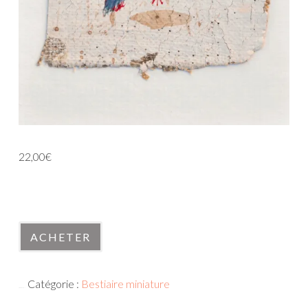
22,00
€
En stock
quantité
ACHETER
de
031224-
Catégorie :
Bestiaire miniature
4
UGS :
031224-4