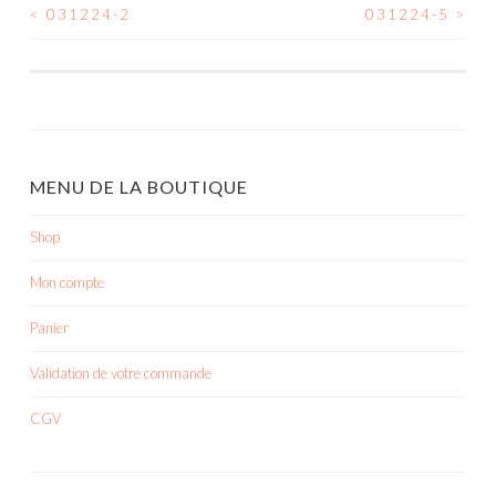
<
031224-2
031224-5
>
NAVIGATION
DES
ARTICLES
MENU DE LA BOUTIQUE
Shop
Mon compte
Panier
Validation de votre commande
CGV