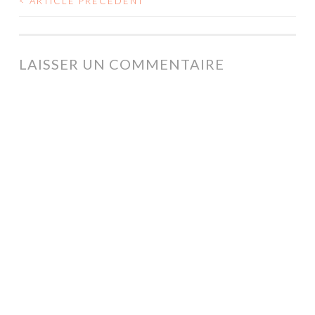
<
ARTICLE PRÉCÉDENT
NAVIGATION
DES
ARTICLES
LAISSER UN COMMENTAIRE