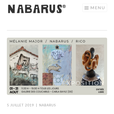
Aller
MENU
au
contenu
principal
5 JUILLET 2019
|
NABARUS