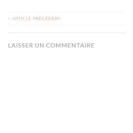
<
ARTICLE PRÉCÉDENT
NAVIGATION
DES
ARTICLES
LAISSER UN COMMENTAIRE