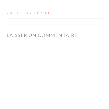
<
ARTICLE PRÉCÉDENT
NAVIGATION
DES
ARTICLES
LAISSER UN COMMENTAIRE