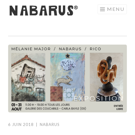
Aller
MENU
au
contenu
principal
6 JUIN 2018
|
NABARUS