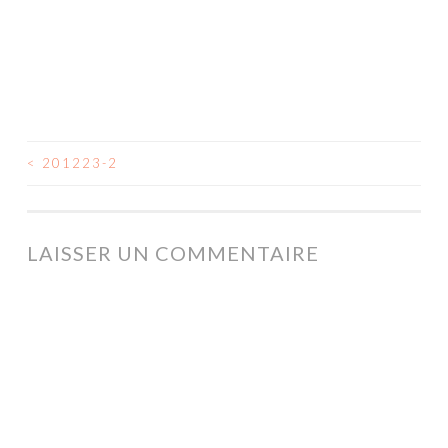
<
201223-2
NAVIGATION
DES
ARTICLES
LAISSER UN COMMENTAIRE