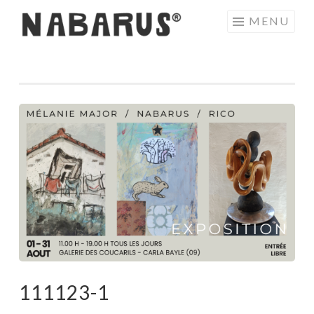
Aller
MENU
au
contenu
principal
111123-1