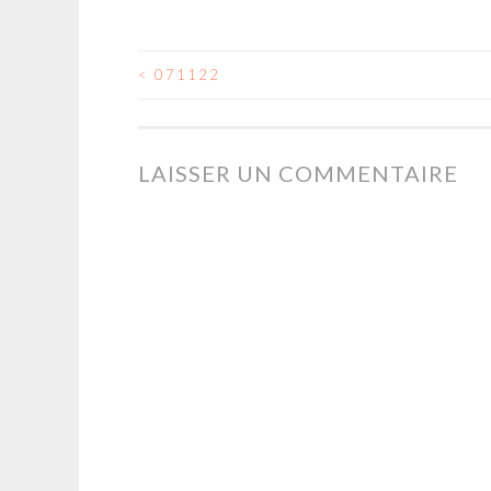
<
071122
NAVIGATION
DES
LAISSER UN COMMENTAIRE
ARTICLES