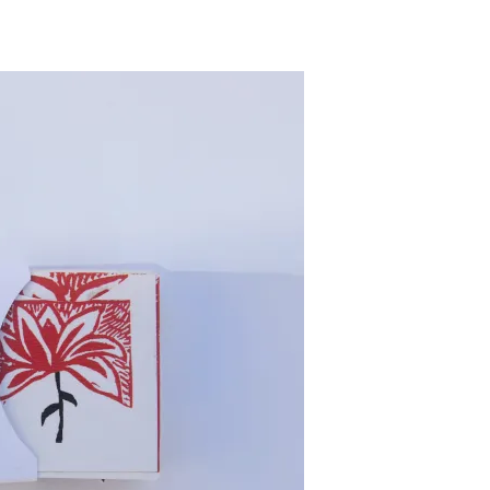
Pascale Le mouellic
Annie Alquier
il y a 2 ans
il y a 2 ans
Super contente de mon
Nabarus utilisent de
acquisition. Beau travail
techniques différent
pour ce jeu de cartes
pour partager avec n
magnifiques. Et d'une
un univers très person
rapidité d'expédition. Trop
et poétique. Elle prop
Lire la suite
Lire la suite
bien. Merci Nabaru
sur son site des créat
Pascale
à des prix abordables,
quoi se faire plaisir et 
plaisir à ceux que l’
aime. A cela s’ajoute
soin apporté à l’envoi 
commande dans une j
enveloppe décorée
Merci Nabarus!