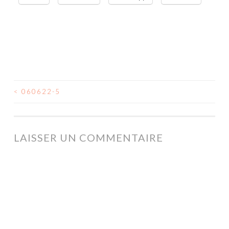
<
060622-5
NAVIGATION
DES
ARTICLES
LAISSER UN COMMENTAIRE