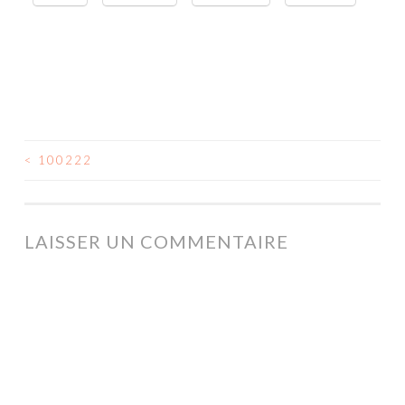
<
100222
NAVIGATION
DES
ARTICLES
LAISSER UN COMMENTAIRE