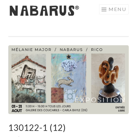
Aller
MENU
au
contenu
principal
130122-1 (12)