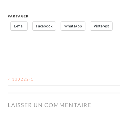
PARTAGER
E-mail
Facebook
WhatsApp
Pinterest
<
130222-1
NAVIGATION
DES
ARTICLES
LAISSER UN COMMENTAIRE