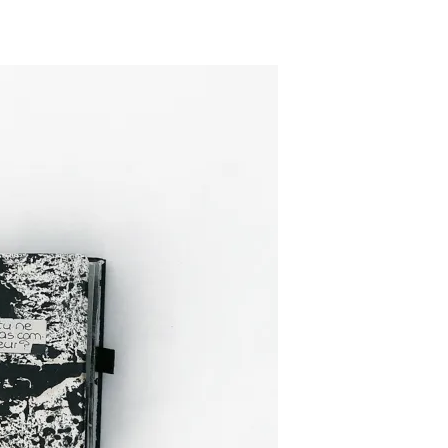
Pascale Le mouellic
Annie Alquier
il y a 2 ans
il y a 2 ans
Super contente de mon
Nabarus utilisent de
acquisition. Beau travail
techniques différent
pour ce jeu de cartes
pour partager avec n
magnifiques. Et d'une
un univers très person
rapidité d'expédition. Trop
et poétique. Elle prop
Lire la suite
Lire la suite
bien. Merci Nabaru
sur son site des créat
Pascale
à des prix abordables,
quoi se faire plaisir et 
plaisir à ceux que l’
aime. A cela s’ajoute
soin apporté à l’envoi 
commande dans une j
enveloppe décorée
Merci Nabarus!