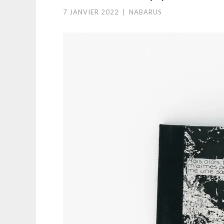
7 JANVIER 2022
|
NABARUS