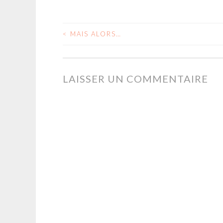
<
MAIS ALORS…
NAVIGATION
DES
LAISSER UN COMMENTAIRE
ARTICLES