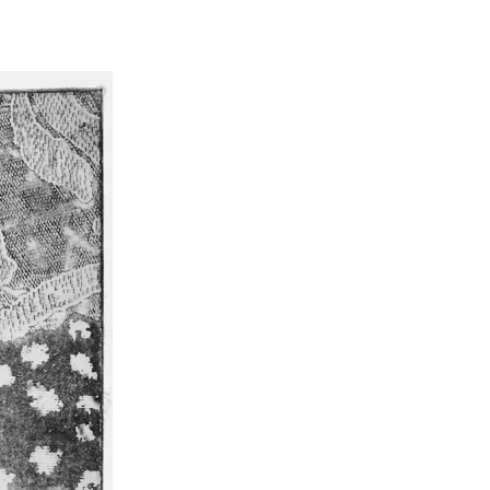
Pascale Le mouellic
Annie Alquier
il y a 2 ans
il y a 2 ans
Super contente de mon
Nabarus utilisent de
acquisition. Beau travail
techniques différent
pour ce jeu de cartes
pour partager avec n
magnifiques. Et d'une
un univers très person
rapidité d'expédition. Trop
et poétique. Elle prop
Lire la suite
Lire la suite
bien. Merci Nabaru
sur son site des créat
Pascale
à des prix abordables,
quoi se faire plaisir et 
plaisir à ceux que l’
aime. A cela s’ajoute
soin apporté à l’envoi 
commande dans une j
enveloppe décorée
Merci Nabarus!