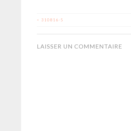
<
310816-5
NAVIGATION
DES
LAISSER UN COMMENTAIRE
ARTICLES