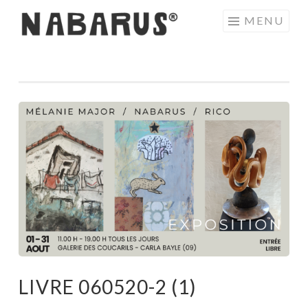
Aller
MENU
au
contenu
principal
LIVRE 060520-2 (1)