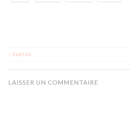
<
060520
NAVIGATION
DES
ARTICLES
LAISSER UN COMMENTAIRE