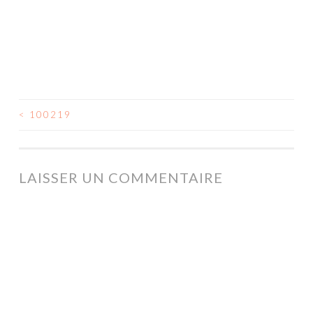
<
100219
NAVIGATION
DES
ARTICLES
LAISSER UN COMMENTAIRE