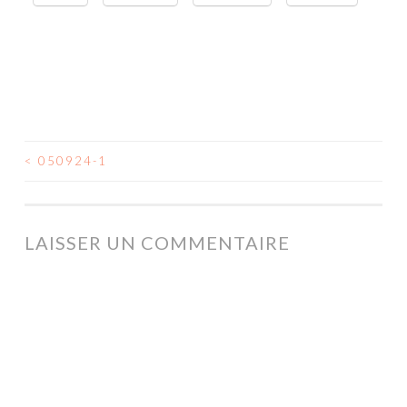
<
050924-1
NAVIGATION
DES
ARTICLES
LAISSER UN COMMENTAIRE