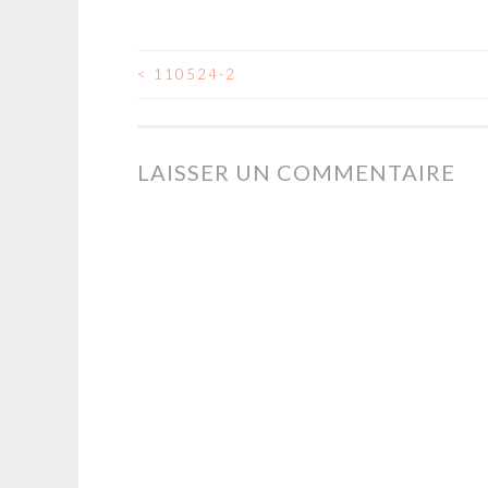
<
110524-2
NAVIGATION
DES
LAISSER UN COMMENTAIRE
ARTICLES