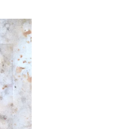
Pascale Le mouellic
Annie Alquier
il y a 2 ans
il y a 2 ans
Super contente de mon
Nabarus utilisent de
acquisition. Beau travail
techniques différent
pour ce jeu de cartes
pour partager avec n
magnifiques. Et d'une
un univers très person
rapidité d'expédition. Trop
et poétique. Elle prop
Lire la suite
Lire la suite
bien. Merci Nabaru
sur son site des créat
Pascale
à des prix abordables,
quoi se faire plaisir et 
plaisir à ceux que l’
aime. A cela s’ajoute
soin apporté à l’envoi 
commande dans une j
enveloppe décorée
Merci Nabarus!